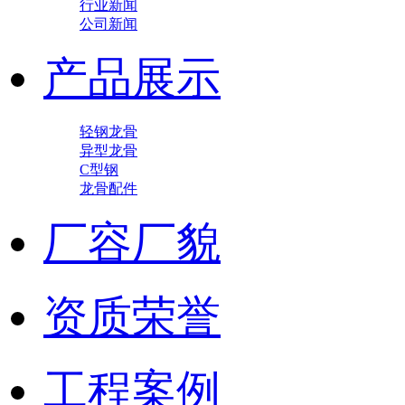
行业新闻
公司新闻
产品展示
轻钢龙骨
异型龙骨
C型钢
龙骨配件
厂容厂貌
资质荣誉
工程案例