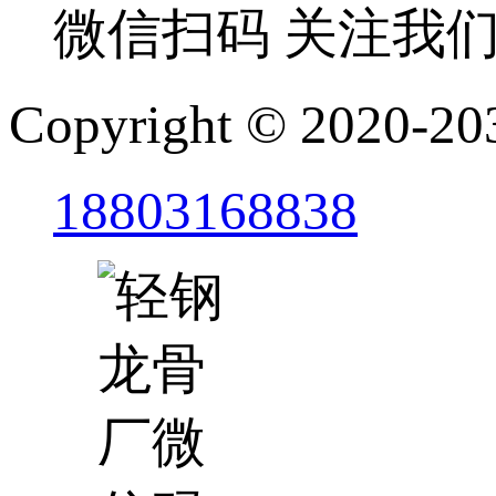
微信扫码 关注我
Copyright © 2
18803168838