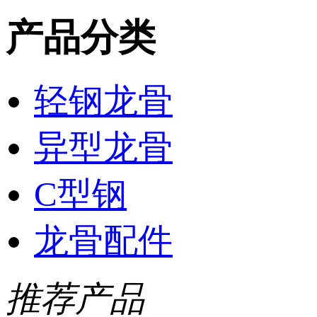
产品分类
轻钢龙骨
异型龙骨
C型钢
龙骨配件
推荐产品