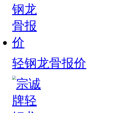
轻钢龙骨报价