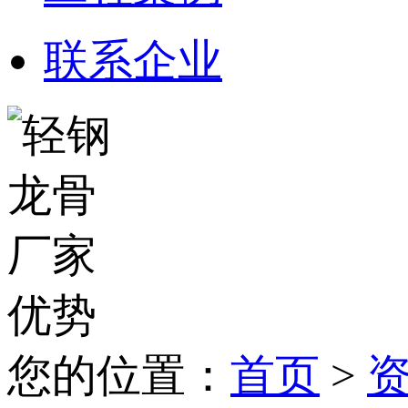
联系企业
您的位置：
首页
>