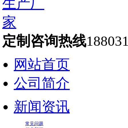
定制咨询热线
18803
网站首页
公司简介
新闻资讯
常见问题