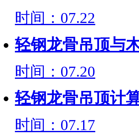
时间：07.22
轻钢龙骨吊顶与
时间：07.20
轻钢龙骨吊顶计
时间：07.17