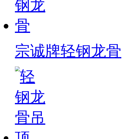
宗诚牌轻钢龙骨