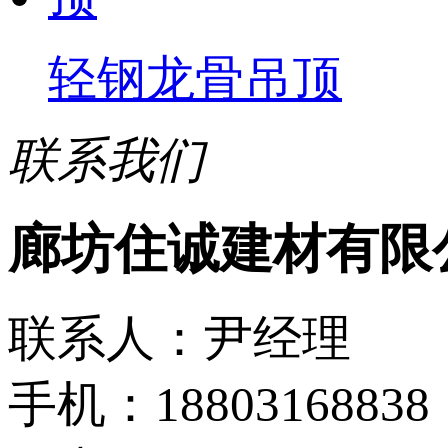
轻钢龙骨吊顶
联系我们
廊坊住诚建材有限
联系人：尹经理
手机：18803168838