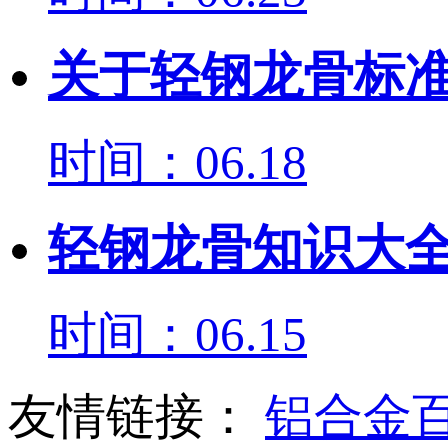
关于轻钢龙骨标
时间：06.18
轻钢龙骨知识大
时间：06.15
友情链接：
铝合金