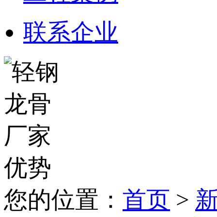
联系企业
您的位置：
首页
>