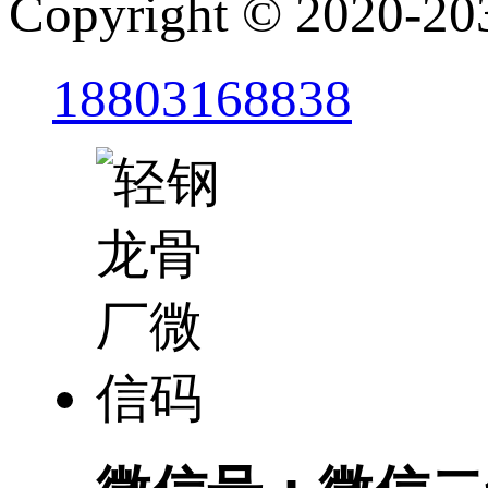
Copyright © 2
18803168838