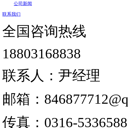
公司新闻
联系我们
全国咨询热线
18803168838
联系人：尹经理
邮箱：846877712@q
传真：0316-5336588