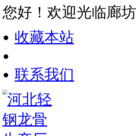
您好！欢迎光临廊
收藏本站
联系我们