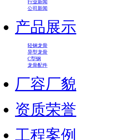
行业新闻
公司新闻
产品展示
轻钢龙骨
异型龙骨
C型钢
龙骨配件
厂容厂貌
资质荣誉
工程案例