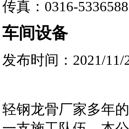
传真：0316-5336588
车间设备
发布时间：2021/11/24
轻钢龙骨厂家多年
一支施工队伍。本