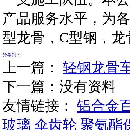
产品服务水平，为
型龙骨，C型钢，龙
分享到：
上一篇：
轻钢龙骨
下一篇：
没有资料
友情链接：
铝合金
玻璃
伞齿轮
聚氨酯