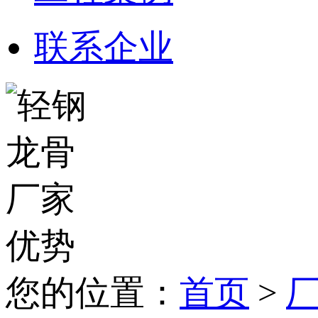
联系企业
您的位置：
首页
>