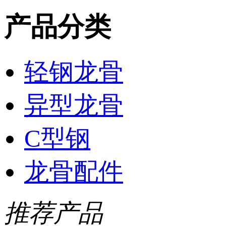
产品分类
轻钢龙骨
异型龙骨
C型钢
龙骨配件
推荐产品